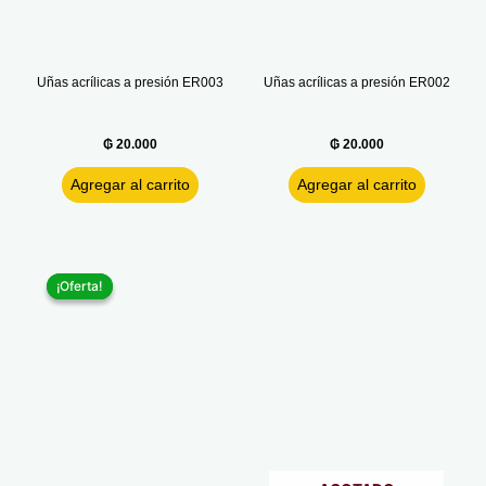
Uñas acrílicas a presión ER003
Uñas acrílicas a presión ER002
₲
20.000
₲
20.000
Agregar al carrito
Agregar al carrito
Original
Current
price
price
¡Oferta!
¡Oferta!
was:
is:
₲ 30.000.
₲ 20.000.