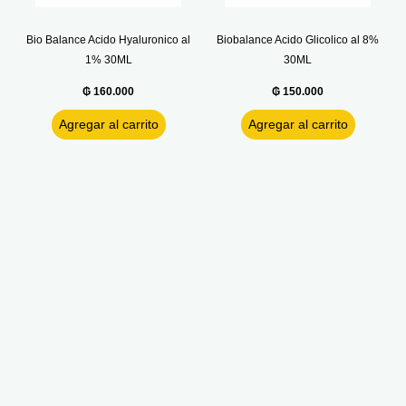
Bio Balance Acido Hyaluronico al
Biobalance Acido Glicolico al 8%
1% 30ML
30ML
₲
160.000
₲
150.000
Agregar al carrito
Agregar al carrito