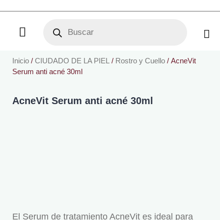
Ir
al
Products
search
contenido
¿Cómo Comprar?
Inicio
/
CIUDADO DE LA PIEL
/
Rostro y Cuello
/ AcneVit
Serum anti acné 30ml
AcneVit Serum anti acné 30ml
El Serum de tratamiento AcneVit es ideal para