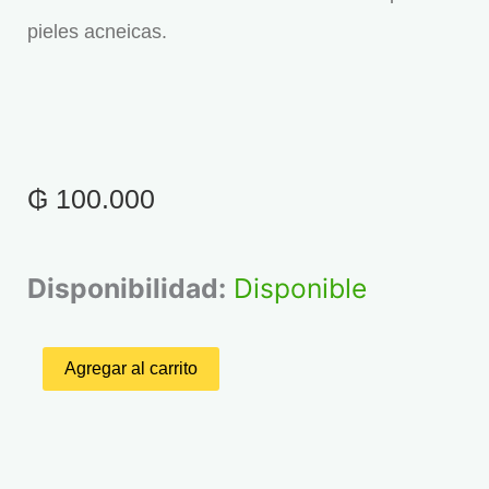
pieles acneicas.
₲
100.000
AcneVit
Serum
Disponibilidad:
Disponible
anti
acné
30ml
Agregar al carrito
cantidad