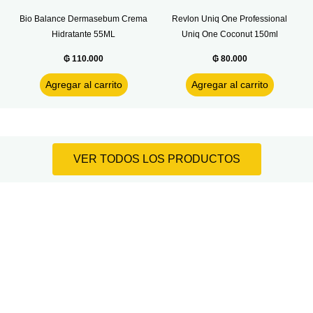
Bio Balance Dermasebum Crema
Revlon Uniq One Professional
Hidratante 55ML
Uniq One Coconut 150ml
₲
110.000
₲
80.000
Agregar al carrito
Agregar al carrito
VER TODOS LOS PRODUCTOS