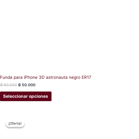
Funda para iPhone 3D astronauta negro ER17
₲
60.000
₲
50.000
Seleccionar opciones
Original
Current
This
price
price
¡Oferta!
¡Oferta!
product
was:
is:
has
₲ 55.000.
₲ 50.000.
multiple