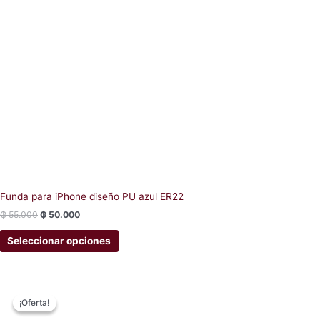
Funda para iPhone diseño PU azul ER22
₲
55.000
₲
50.000
Seleccionar opciones
Original
Current
This
price
price
¡Oferta!
¡Oferta!
product
was:
is:
has