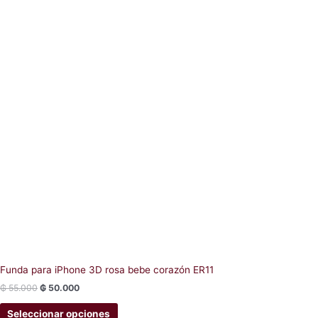
the
product
page
Funda para iPhone 3D rosa bebe corazón ER11
₲
55.000
₲
50.000
Seleccionar opciones