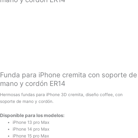
soporte
de
mano
y
cordón
ER14
cantidad
Funda para iPhone cremita con soporte de
mano y cordón ER14
Hermosas fundas para iPhone 3D cremita, diseño coffee, con
soporte de mano y cordón.
Disponible para los modelos:
iPhone 13 pro Max
iPhone 14 pro Max
iPhone 15 pro Max