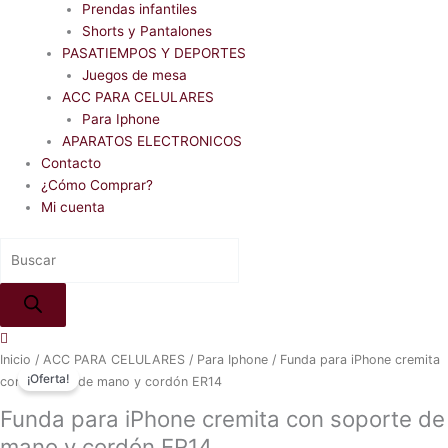
Prendas infantiles
Shorts y Pantalones
PASATIEMPOS Y DEPORTES
Juegos de mesa
ACC PARA CELULARES
Para Iphone
APARATOS ELECTRONICOS
Contacto
¿Cómo Comprar?
Mi cuenta
Original
Current
Funda
Inicio
/
ACC PARA CELULARES
/
Para Iphone
/ Funda para iPhone cremita
price
price
¡Oferta!
para
con soporte de mano y cordón ER14
was:
is:
iPhone
Funda para iPhone cremita con soporte de
₲ 55.000.
₲ 50.000.
cremita
mano y cordón ER14
con