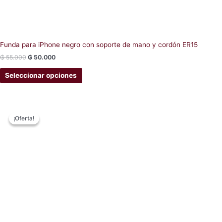
Funda para iPhone negro con soporte de mano y cordón ER15
₲
55.000
₲
50.000
Seleccionar opciones
Original
Current
This
price
price
¡Oferta!
¡Oferta!
product
was:
is:
has
₲ 55.000.
₲ 50.000.
multiple
variants.
The
options
may
be
chosen
on