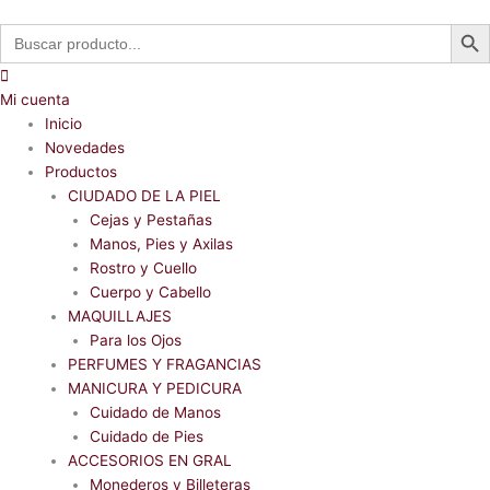
Ir
Products
Search Butt
Search
al
search
for:
contenido
Mi cuenta
Inicio
Novedades
Productos
CIUDADO DE LA PIEL
Cejas y Pestañas
Manos, Pies y Axilas
Rostro y Cuello
Cuerpo y Cabello
MAQUILLAJES
Para los Ojos
PERFUMES Y FRAGANCIAS
MANICURA Y PEDICURA
Cuidado de Manos
Cuidado de Pies
ACCESORIOS EN GRAL
Monederos y Billeteras