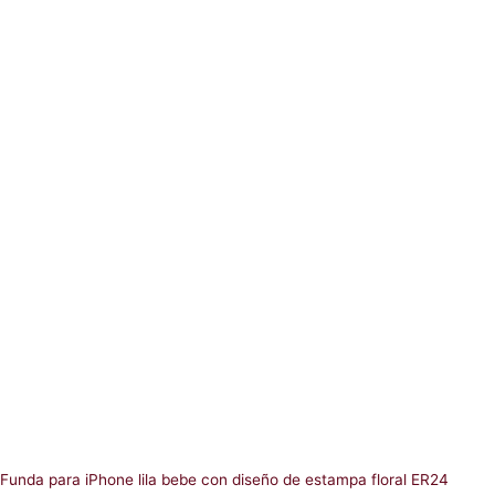
be
chosen
on
the
product
page
Funda para iPhone lila bebe con diseño de estampa floral ER24