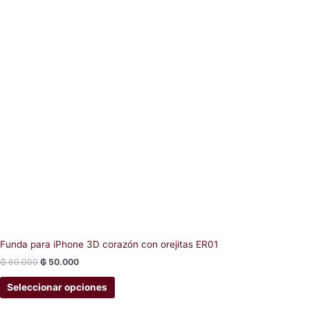
product
page
Funda para iPhone 3D corazón con orejitas ER01
₲
60.000
₲
50.000
Seleccionar opciones