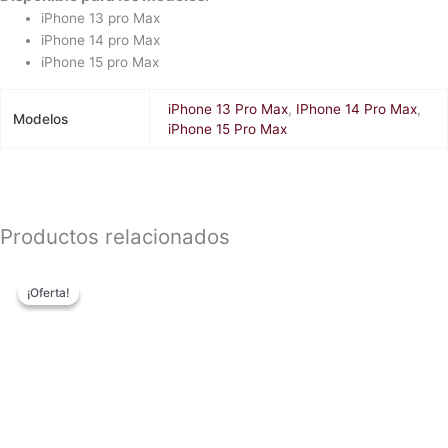
iPhone 13 pro Max
iPhone 14 pro Max
iPhone 15 pro Max
iPhone 13 Pro Max
,
IPhone 14 Pro Max
,
Modelos
iPhone 15 Pro Max
Productos relacionados
Original
Current
This
price
price
¡Oferta!
¡Oferta!
product
was:
is:
has
₲ 55.000.
₲ 50.000.
multiple
variants.
The
options
may