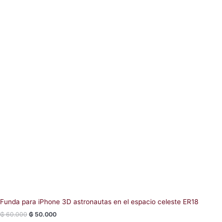
on
the
product
page
Funda para iPhone 3D astronautas en el espacio celeste ER18
₲
60.000
₲
50.000