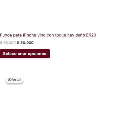
Funda para iPhone vino con toque navideño ER20
₲
55.000
₲
50.000
Seleccionar opciones
Original
Current
This
price
price
¡Oferta!
¡Oferta!
product
was:
is:
has
₲ 60.000.
₲ 50.000.
multiple
variants.
The
options
may
be
chosen