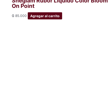
Sheglam Rubor Liquido Color Bloom
On Point
₲
85.000
Agregar al carrito