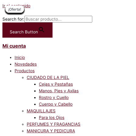
Ir al contenido
¡Oferta!
¡Oferta!
¡Oferta!
¡Oferta!
¡Oferta!
¡Oferta!
¡Oferta!
¡Oferta!
¡Oferta!
¡Oferta!
¡Oferta!
¡Oferta!
¡Oferta!
¡Oferta!
¡Oferta!
¡Oferta!
¡Oferta!
¡Oferta!
¡Oferta!
¡Oferta!
¡Oferta!
Search for:
Search Button
Mi cuenta
Inicio
Novedades
Productos
CIUDADO DE LA PIEL
Cejas y Pestañas
Manos, Pies y Axilas
Rostro y Cuello
Cuerpo y Cabello
MAQUILLAJES
Para los Ojos
PERFUMES Y FRAGANCIAS
MANICURA Y PEDICURA