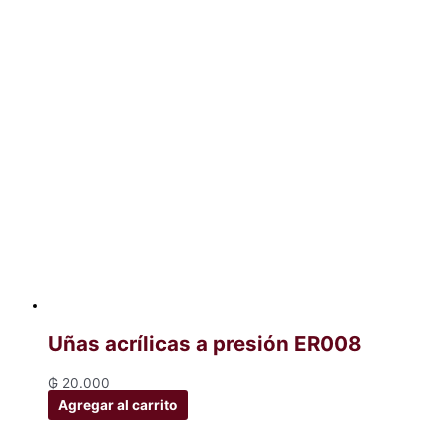
Uñas acrílicas a presión ER008
₲
20.000
Agregar al carrito